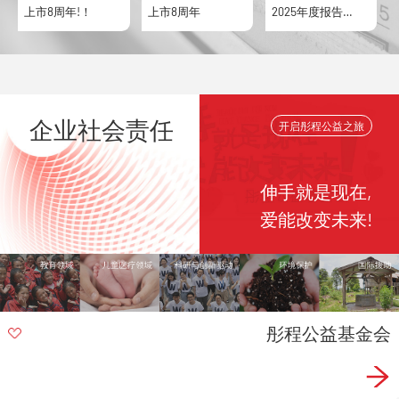
牌
上市8周年!！
上市8周年
2025年度报告
北
&2026年Q1业绩
企业社会责任
开启彤程公益之旅
伸手就是现在
,
爱能改变未来
!
彤程公益基金会