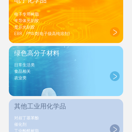
电子专用树脂
半导体光刻胶
显示光刻胶
EBR、PMA类(电子级高纯溶剂)
绿色高分子材料
日常生活类
食品相关
农业类
其他工业用化学品
对叔丁基苯酚
催化剂
工业酚醛树脂