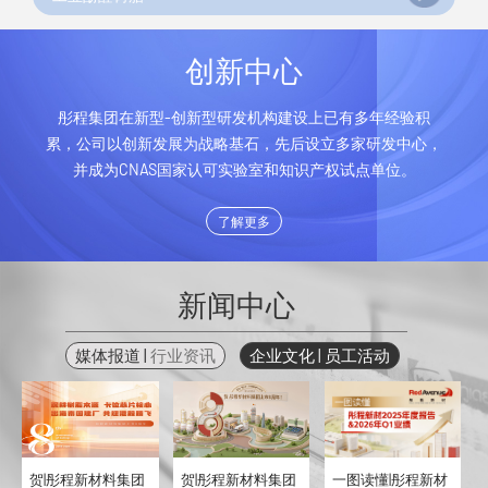
创新中心
彤程集团在新型-创新型研发机构建设上已有多年经验积
累，公司以创新发展为战略基石，先后设立多家研发中心，
并成为CNAS国家认可实验室和知识产权试点单位。
了解更多
新闻中心
媒体报道
|
行业资讯
企业文化
|
员工活动
d
贺|彤程新材料集团
贺|彤程新材料集团
一图读懂|彤程新材
我